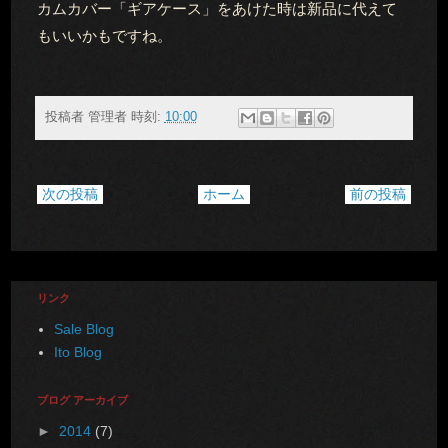
カムカバー「ギアケース」をあけた時は新品に代えて
もいいかもですね。
投稿者
管理者
時刻:
10:00
次の投稿
ホーム
前の投稿
リンク
Sale Blog
Ito Blog
ブログ アーカイブ
►
2014
(7)