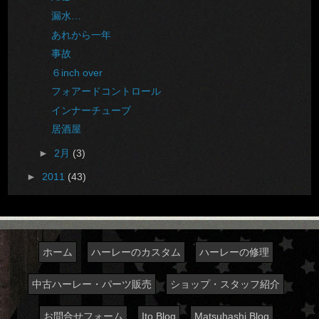
漏水…
あれから一年
事故
６inch over
フォアードコントロール
インナーチューブ
居酒屋
►
2月
(3)
►
2011
(43)
ホーム
ハーレーのカスタム
ハーレーの修理
中古ハーレー・パーツ販売
ショップ・スタッフ紹介
お問合せフォーム
Ito Blog
Matsuhashi Blog