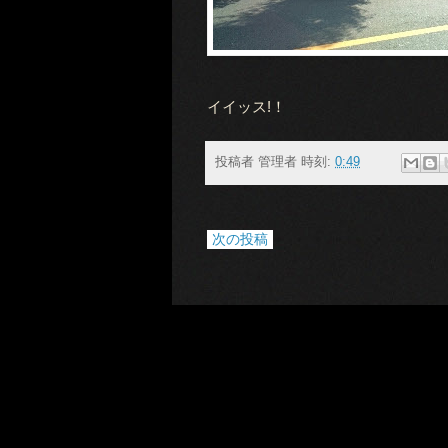
イイッス!！
投稿者
管理者
時刻:
0:49
次の投稿