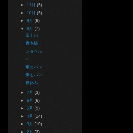
►
11月
(5)
►
10月
(5)
►
9月
(6)
▼
8月
(7)
富士山
青木橋
ショベル
xl
畑とパン
畑とパン
夏休み
►
7月
(3)
►
6月
(6)
►
5月
(9)
►
4月
(14)
►
3月
(10)
►
2月
(3)