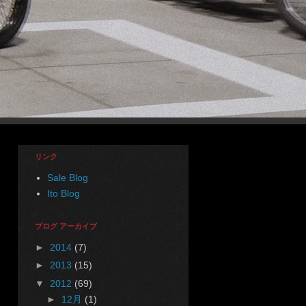
リンク
Sale Blog
Ito Blog
ブログ アーカイブ
►
2014
(7)
►
2013
(15)
▼
2012
(69)
►
12月
(1)