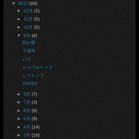
▼
2012
(69)
►
12月
(1)
►
11月
(5)
►
10月
(5)
▼
9月
(6)
我が家
３連休
バス
ショベルヘッド
シフトノブ
OH!NO!
►
8月
(7)
►
7月
(3)
►
6月
(6)
►
5月
(9)
►
4月
(14)
►
3月
(10)