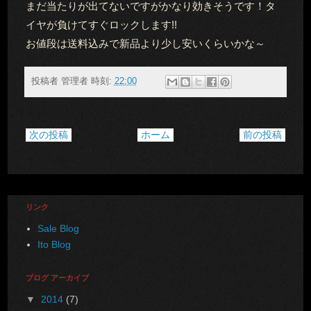
まだ当たりが出てないですがかなり効きそうです！タ
イヤが負けてすぐロックします!!
お値段は送料込みで新品より少し安いくらいかな～
投稿者
管理者
時刻:
22:00
次の投稿
ホーム
前の投稿
リンク
Sale Blog
Ito Blog
ブログ アーカイブ
▼
2014
(7)