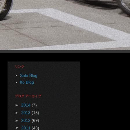
リンク
Sale Blog
Ito Blog
ブログ アーカイブ
►
2014
(7)
►
2013
(15)
►
2012
(69)
▼
2011
(43)