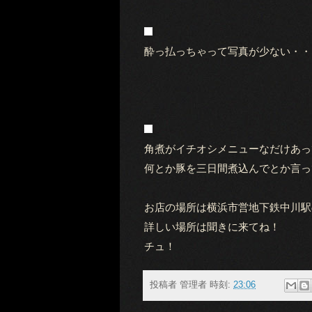
酔っ払っちゃって写真が少ない・・
角煮がイチオシメニューなだけあっ
何とか豚を三日間煮込んでとか言っ
お店の場所は横浜市営地下鉄中川駅
詳しい場所は聞きに来てね！
チュ！
投稿者
管理者
時刻:
23:06