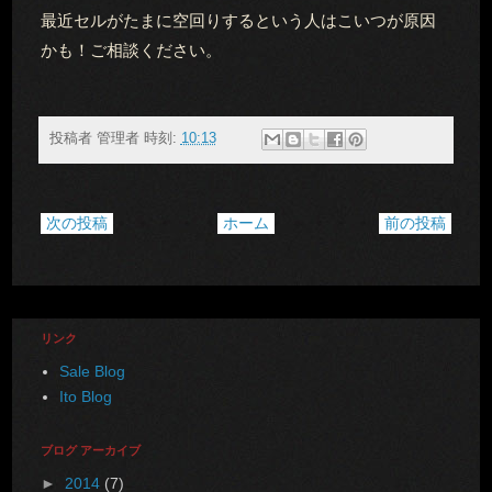
最近セルがたまに空回りするという人はこいつが原因
かも！ご相談ください。
投稿者
管理者
時刻:
10:13
次の投稿
ホーム
前の投稿
リンク
Sale Blog
Ito Blog
ブログ アーカイブ
►
2014
(7)